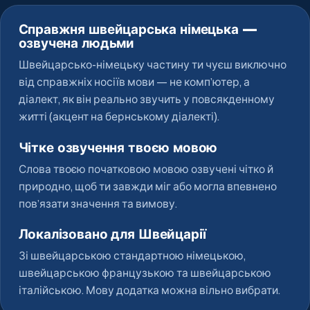
Справжня швейцарська німецька —
озвучена людьми
Швейцарсько-німецьку частину ти чуєш виключно
від справжніх носіїв мови — не комп’ютер, а
діалект, як він реально звучить у повсякденному
житті (акцент на бернському діалекті).
Чітке озвучення твоєю мовою
Слова твоєю початковою мовою озвучені чітко й
природно, щоб ти завжди міг або могла впевнено
пов’язати значення та вимову.
Локалізовано для Швейцарії
Зі швейцарською стандартною німецькою,
швейцарською французькою та швейцарською
італійською. Мову додатка можна вільно вибрати.