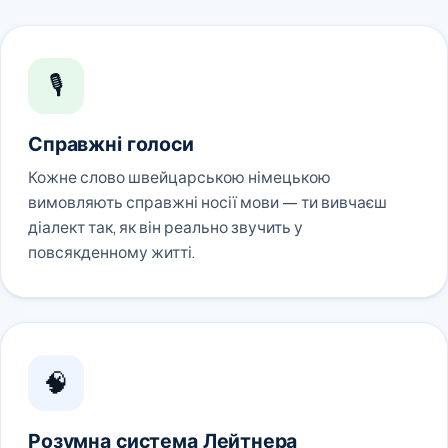
🎙️
Справжні голоси
Кожне слово швейцарською німецькою
вимовляють справжні носії мови — ти вивчаєш
діалект так, як він реально звучить у
повсякденному житті.
🧠
Розумна система Лейтнера