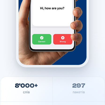
8'000+
297
слів
пакетів