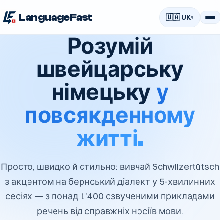
LanguageFast
🇺🇦 UK
Розумій
швейцарську
німецьку
у
повсякденному
житті.
Просто, швидко й стильно: вивчай Schwiizertütsch
з акцентом на бернський діалект у 5-хвилинних
сесіях — з понад 1'400 озвученими прикладами
речень від справжніх носіїв мови.