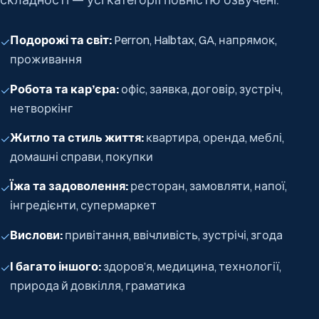
Подорожі та світ:
Perron, Halbtax, GA, напрямок,
✓
проживання
Робота та кар’єра:
офіс, заявка, договір, зустріч,
✓
нетворкінг
Житло та стиль життя:
квартира, оренда, меблі,
✓
домашні справи, покупки
Їжа та задоволення:
ресторан, замовляти, напої,
✓
інгредієнти, супермаркет
Вислови:
привітання, ввічливість, зустрічі, згода
✓
І багато іншого:
здоров’я, медицина, технології,
✓
природа й довкілля, граматика