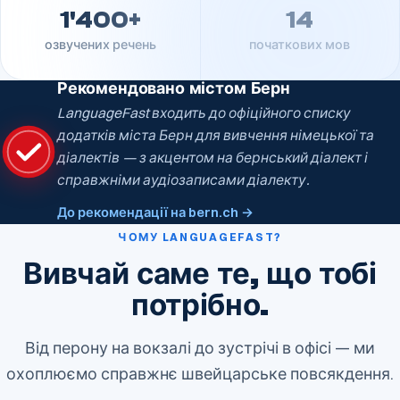
1'400+
14
озвучених речень
початкових мов
Рекомендовано містом Берн
LanguageFast входить до офіційного списку
додатків міста Берн для вивчення німецької та
діалектів — з акцентом на бернський діалект і
справжніми аудіозаписами діалекту.
До рекомендації на bern.ch →
ЧОМУ LANGUAGEFAST?
Вивчай саме те, що тобі
потрібно.
Від перону на вокзалі до зустрічі в офісі — ми
охоплюємо справжнє швейцарське повсякдення.