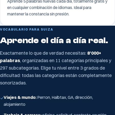
Aprende 5 palabras nuevas cada día, totalmente gratis y
en cualquier combinación de idiomas. Ideal para
mantener la constancia sin presión.
VOCABULARIO PARA SUIZA
Aprende el día a día real.
Exactamente lo que de verdad necesitas:
8'000+
palabras
, organizadas en 11 categorías principales y
297 subcategorías. Elige tu nivel entre 3 grados de
dificultad: todas las categorías están completamente
sonorizadas.
Viajes & mundo:
Perron, Halbtax, GA, dirección,
✓
alojamiento
Trabajo & carrera:
oficina, solicitud, contrato, reunión,