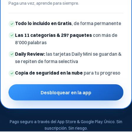
Paga una vez, aprende para siempre.
Todo lo incluido en Gratis
, de forma permanente
✓
Las 11 categorías & 297 paquetes
con más de
✓
8'000 palabras
Daily Review:
las tarjetas Daily Mini se guardan &
✓
se repiten de forma selectiva
Copia de seguridad en la nube
para tu progreso
✓
Desbloquear en la app
Pago seguro a través del App Store & Google Play. Único. Sin
suscripción. Sin riesgo.