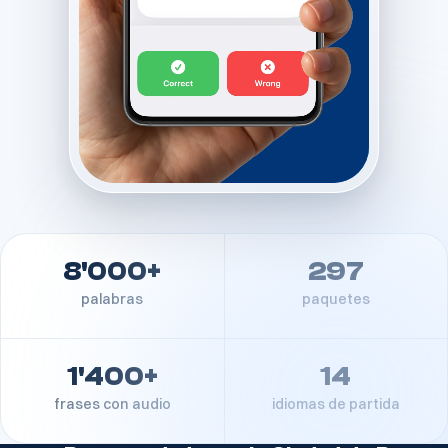
8'000+
297
palabras
paquetes
1'400+
14
frases con audio
idiomas de partida